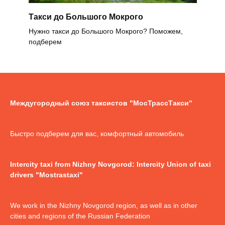
Такси до Большого Мокрого
Нужно такси до Большого Мокрого? Поможем,
подберем
Междугородный союз таксистов "МосТрассТакси"
Быстро подберем для вас, комфортный автомобиль
Intercity taxi from Nizhny Novgorod: Intercity Union of taxi
drivers "Mostrastaxi"
We work in the Nizhny Novgorod region, as well as in other
cities and regions of the Russian Federation