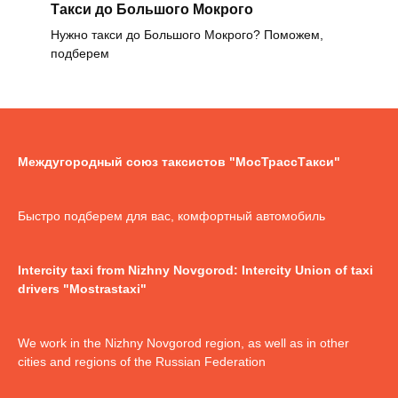
Такси до Большого Мокрого
Нужно такси до Большого Мокрого? Поможем,
подберем
Междугородный союз таксистов "МосТрассТакси"
Быстро подберем для вас, комфортный автомобиль
Intercity taxi from Nizhny Novgorod: Intercity Union of taxi
drivers "Mostrastaxi"
We work in the Nizhny Novgorod region, as well as in other
cities and regions of the Russian Federation