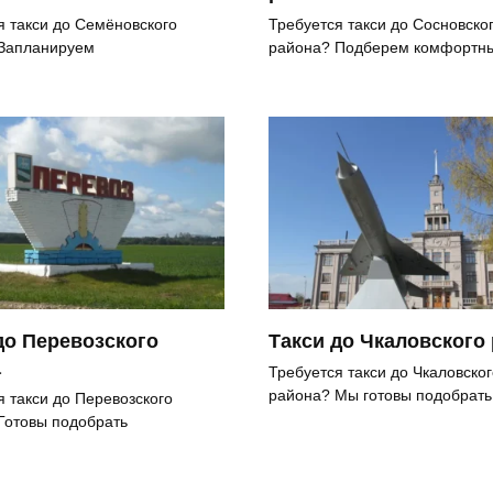
я такси до Семёновского
Требуется такси до Сосновско
Запланируем
района? Подберем комфортн
до Перевозского
Такси до Чкаловского
а
Требуется такси до Чкаловског
района? Мы готовы подобрать
я такси до Перевозского
Готовы подобрать