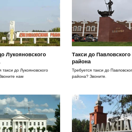
до Лукояновского
Такси до Павловского
а
района
я такси до Лукояновского
Требуется такси до Павловско
Звоните нам
района? Звоните.