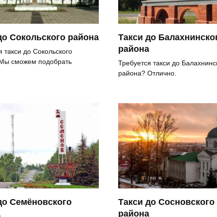
до Сокольского района
Такси до Балахнинско
района
я такси до Сокольского
Мы сможем подобрать
Требуется такси до Балахнинс
района? Отлично.
до Семёновского
Такси до Сосновского
а
района