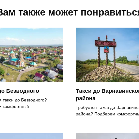
Вам также может понравитьс
до Безводного
Такси до Варнавинско
района
я такси до Безводного?
м комфортный
Требуется такси до Варнавинс
района? Подберем комфортн