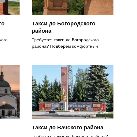
го
Такси до Богородского
района
кого
Требуется такси до Богородского
района? Подберем комфортный
Такси до Вачского района
Требуется такси до Вачского района?