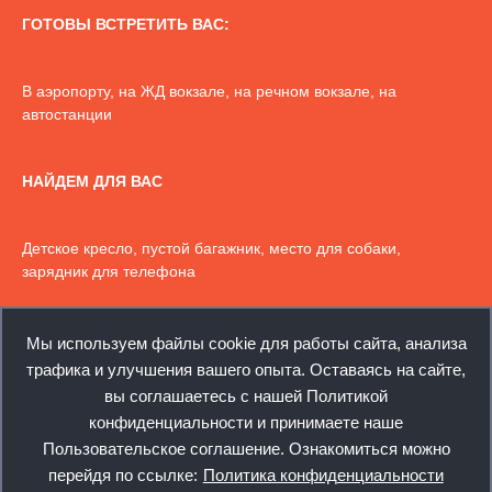
ГОТОВЫ ВСТРЕТИТЬ ВАС:
В аэропорту, на ЖД вокзале, на речном вокзале, на
автостанции
НАЙДЕМ ДЛЯ ВАС
Детское кресло, пустой багажник, место для собаки,
зарядник для телефона
https://most-taxi.ru © 2018 Междугородный союз таксистов
Мы используем файлы cookie для работы сайта, анализа
"МосТрассТакси", заказ можно оформить из Нижнего
трафика и улучшения вашего опыта. Оставаясь на сайте,
Новгорода, по телефону +7 (831) 212-81-50 Вся
вы соглашаетесь с нашей Политикой
представленная на сайте информация, носит
конфиденциальности и принимаете наше
информационный характер и ни при каких условиях не
Пользовательское соглашение. Ознакомиться можно
является публичной офертой, определяемой положениями
перейдя по ссылке:
Политика конфиденциальности
Статьи 437(2) Гражданского кодекса РФ. Оказываем