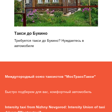
Такси до Букино
Требуется такси до Букино? Нуждаетесь в
автомобиле
Междугородный союз таксистов "МосТрассТакси"
Быстро подберем для вас, комфортный автомобиль
Intercity taxi from Nizhny Novgorod: Intercity Union of taxi